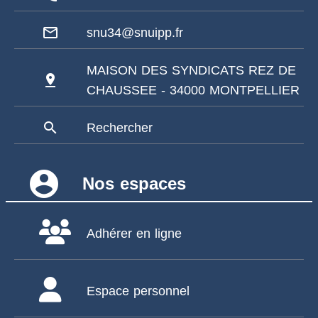
mail_outline
snu34@snuipp.fr
MAISON DES SYNDICATS REZ DE
pin_drop
CHAUSSEE - 34000 MONTPELLIER
search
Rechercher
account_circle
Nos espaces
Adhérer en ligne
Espace personnel