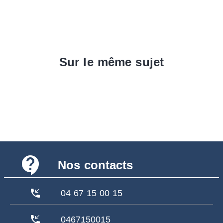
Sur le même sujet
contact_support
Nos contacts
phone_callback
04 67 15 00 15
phone_callback
0467150015