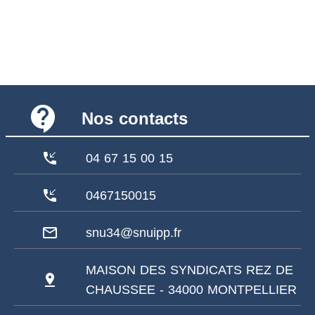
contact_support
Nos contacts
phone_callback
04 67 15 00 15
phone_callback
0467150015
mail_outline
snu34@snuipp.fr
MAISON DES SYNDICATS REZ DE
pin_drop
CHAUSSEE - 34000 MONTPELLIER