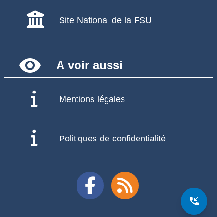
Site National de la FSU
remove_red_eye
A voir aussi
Mentions légales
Politiques de confidentialité
phone_callback